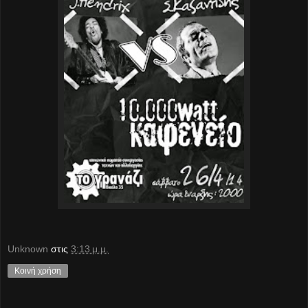
Unknown
στις
3:13 μ.μ.
Κοινή χρήση